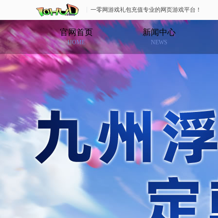
一零网游戏礼包充值专业的网页游戏平台！
官网首页
新闻中心
HOME
NEWS