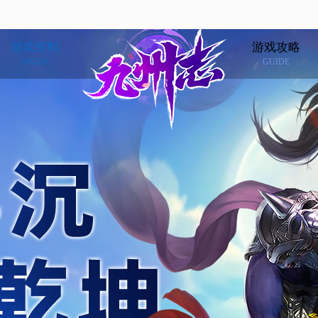
游戏资料
游戏攻略
DATAS
GUIDE