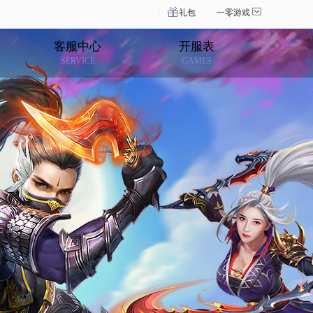
礼包
一零游戏
客服中心
开服表
SERVICE
GAMES