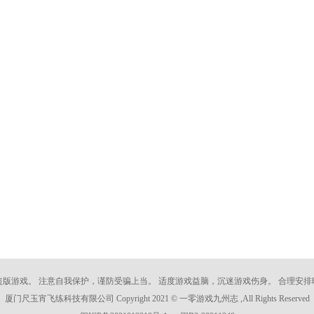
版游戏。 注意自我保护，谨防受骗上当。 适度游戏益脑，沉迷游戏伤身。 合理安
厦门尺玉宵飞练科技有限公司 Copyright 2021 ©
一零游戏九州志
,All Rights Reserved