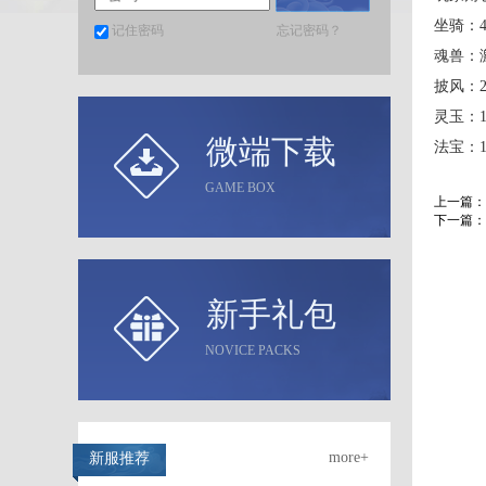
坐骑：
记住密码
忘记密码？
魂兽：
披风：
灵玉：
微端下载
法宝：
GAME BOX
上一篇
下一篇
新手礼包
NOVICE PACKS
more+
新服推荐