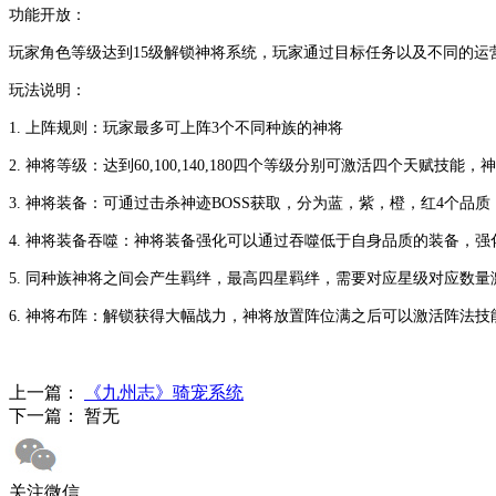
功能开放：
玩家角色等级达到
15级解锁神将系统，玩家通过目标任务以及不同的运
玩法说明：
1.
上阵规则：玩家最多可上阵
3个不同种族的神将
2.
神将等级：达到
60,100,140,180四个等级分别可激活四个天赋技能
3.
神将装备：可通过击杀神迹
BOSS获取，分为蓝，紫，橙，红4个品
4.
神将装备吞噬：神将装备强化可以通过吞噬低于自身品质的装备，强
5.
同种族神将之间会产生羁绊，最高四星羁绊，需要对应星级对应数量
6.
神将布阵：解锁获得大幅战力，神将放置阵位满之后可以激活阵法技
上一篇：
《九州志》骑宠系统
下一篇： 暂无
关注微信